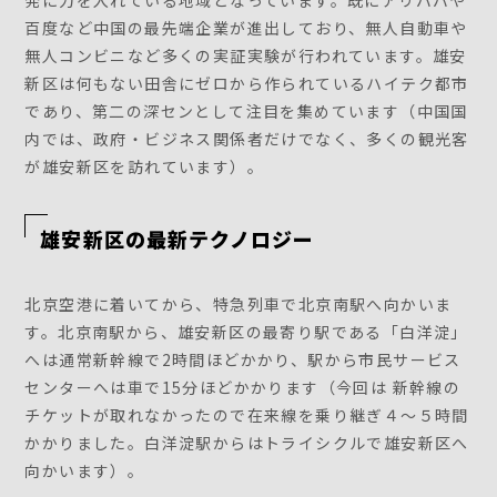
発に力を入れている地域となっています。既にアリババや
百度など中国の最先端企業が進出しており、無人自動車や
無人コンビニなど多くの実証実験が行われています。雄安
新区は何もない田舎にゼロから作られているハイテク都市
であり、第二の深センとして注目を集めています（中国国
内では、政府・ビジネス関係者だけでなく、多くの観光客
が雄安新区を訪れています）。
雄安新区の最新テクノロジー
北京空港に着いてから、特急列車で北京南駅へ向かいま
す。北京南駅から、雄安新区の最寄り駅である「白洋淀」
へは通常新幹線で2時間ほどかかり、駅から市民サービス
センターへは車で15分ほどかかります（今回は 新幹線の
チケットが取れなかったので在来線を乗り継ぎ４〜５時間
かかりました。白洋淀駅からはトライシクルで雄安新区へ
向かいます）。