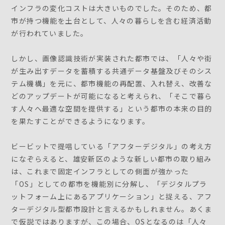
インフラの変化コストは大きいものでした。そのため、都
市が持つ機能を土台として、人々の暮らしを含む経済活動
が行われていました。
しかし、画像認識技術が実装された都市では、「人々や街
が生み出すデータを蓄積する共通データ基盤及びそのシス
テム機構」を元に、都市機能の再配置、入れ替え、改善な
どのアップデートが可能になると考えられ、「そこで暮ら
す人々へ最適な空間を提供する」という都市の本来の目的
を果たすことができるようになります。
ビービットで提唱している「アフターデジタル」の考え方
になぞらえると、雄安新区のような新しい都市の取り組み
は、これまで固定インフラとしての側面が強かった
「OS」としての都市を機能別に分解し、「デジタルプラ
ットフォーム上にあるアプリケーション」と捉える、アフ
ターデジタル型都市設計と言えるかもしれません。あくま
で仮説ではありますが、この場合、OSとなるのは「人々