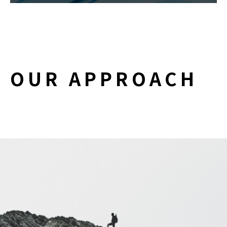
O
U
R
A
P
P
R
O
A
C
H