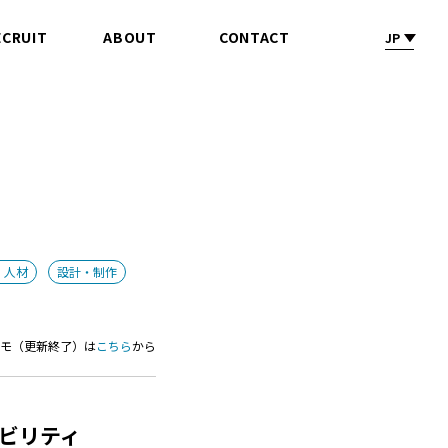
ECRUIT
ABOUT
CONTACT
JP
採 用
会社情報
お問合せ
・人材
設計・制作
メモ（更新終了）は
こちら
から
ザビリティ