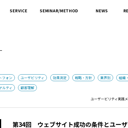
SERVICE
SEMINAR/METHOD
NEWS
R
サービス
セミナー／方法論
ニュース
ー
トフォン
ユーザビリティ
効果測定
戦略・方針
業界別
組織
ヤルティ
顧客理解
ユーザービリティ実践
第34回 ウェブサイト成功の条件とユー