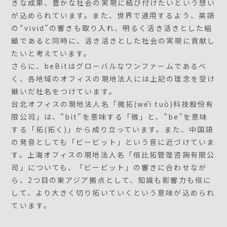
きな成果、豊かな社会の実現に結び付けたいという想い
が込められています。また、世界で通用するよう、英語
の“vivid”の響きも取り入れ、明るく活き活きとした組
織であると同時に、活き活きとした社会の実現に貢献し
たいと考えています。
さらに、beBitはグローバルなワンファームであるべ
く、各地域のオフィスの現地法人には上記の理念を受け
継いだ社名をつけています。
台北オフィスの現地法人名「微拓(wēi tuò)科技股份有
限公司」は、”bit”を意味する「微」と、”be”を意味
する「拓(拓く)」から成り立っています。また、中国語
の発音としても「ビービット」という音に近づけていま
す。上海オフィスの現地法人名「倍比拓管理咨詢有限公
司」についても、「ビービット」の響きに合わせなが
ら、2つ目の東アジア拠点として、知識も影響力も倍に
して、より大きく切り拓いていくという意味が込められ
ています。