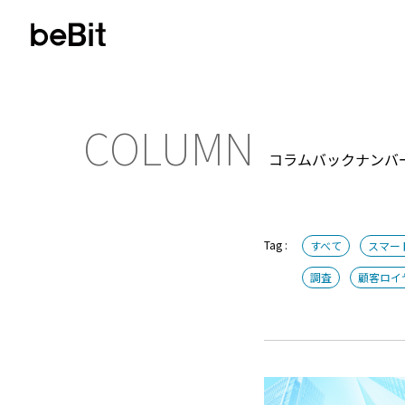
COLUMN
コラムバックナンバ
フィルター
Tag :
すべて
スマー
調査
顧客ロイ