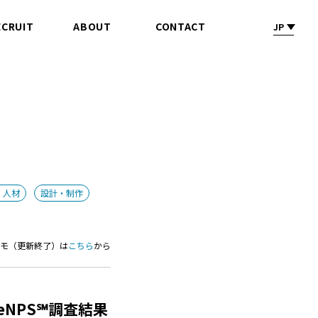
ECRUIT
ABOUT
CONTACT
JP
採 用
会社情報
お問合せ
・人材
設計・制作
メモ（更新終了）は
こちら
から
eNPS℠調査結果