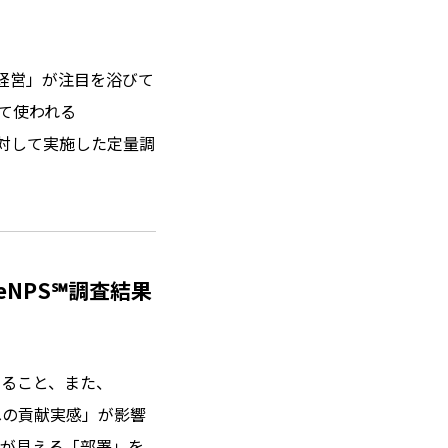
経営」が注目を浴びて
て使われる
に対して実施した定量調
eNPS℠調査結果
いること、また、
への貢献実感」が影響
割が見える「部署」を