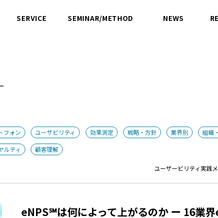
SERVICE
SEMINAR/METHOD
NEWS
R
サービス
セミナー／方法論
ニュース
ー
トフォン
ユーザビリティ
効果測定
戦略・方針
業界別
組織
ヤルティ
顧客理解
ユーザービリティ実践
eNPS℠は何によって上がるのか ー 16業界