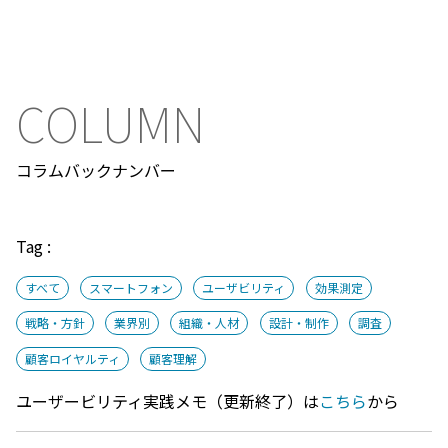
COLUMN
コラムバックナンバー
フィルター
Tag :
すべて
スマートフォン
ユーザビリティ
効果測定
戦略・方針
業界別
組織・人材
設計・制作
調査
顧客ロイヤルティ
顧客理解
ユーザービリティ実践メモ（更新終了）は
こちら
から