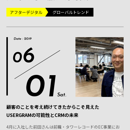
アフターデジタル
グローバルトレンド
Date : 2019
6
0
01
Sat.
顧客のことを考え続けてきたからこそ見えた
USERGRAMの可能性とCRMの未来
4月に入社した前田さんは前職・タワーレコードのEC事業にお