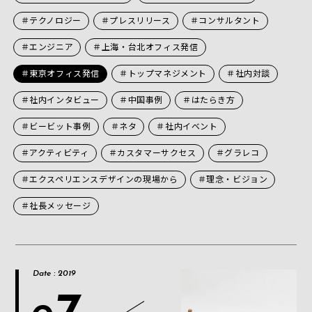
＃テクノロジー
＃プレスリリース
＃コンサルタント
＃エンジニア
＃上海・台北オフィス発信
＃東京オフィス発信
＃トップマネジメント
＃社内対談
＃社内インタビュー
＃中国事例
＃はたらき方
＃ビービット事例
＃ネタ
＃社内イベント
＃アクティビティ
＃カスタマーサクセス
＃グラレコ
＃エクスペリエンスデザインの現場から
＃理念・ビジョン
＃社長メッセージ
Date : 2019