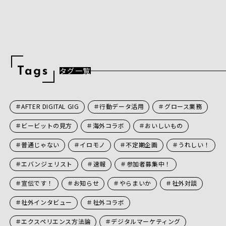
タグ一覧
T
a
g
s
＃AFTER DIGITAL GIG
＃行動データ活用
＃グロース業務
＃ビービットの見方
＃海外コラボ
＃おいしいもの
＃普通じゃない
＃イロモノ
＃不定期企画
＃うれしい！
＃エバンジェリスト
＃速報
＃参加者募集中！
＃宣伝です！
＃お知らせ
＃やらまいか
＃社外対談
＃社外インタビュー
＃社外コラボ
＃エクスペリエンス方法論
＃デジタルマーケティング