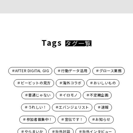
Tags
タグ一覧
＃AFTER DIGITAL GIG
＃行動データ活用
＃グロース業務
＃ビービットの見方
＃海外コラボ
＃おいしいもの
＃普通じゃない
＃イロモノ
＃不定期企画
＃うれしい！
＃エバンジェリスト
＃速報
＃参加者募集中！
＃宣伝です！
＃お知らせ
＃やらまいか
＃社外対談
＃社外インタビュー