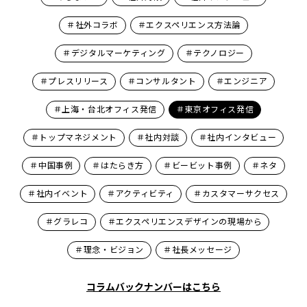
＃社外コラボ
＃エクスペリエンス方法論
＃デジタルマーケティング
＃テクノロジー
＃プレスリリース
＃コンサルタント
＃エンジニア
＃上海・台北オフィス発信
＃東京オフィス発信
＃トップマネジメント
＃社内対談
＃社内インタビュー
＃中国事例
＃はたらき方
＃ビービット事例
＃ネタ
＃社内イベント
＃アクティビティ
＃カスタマーサクセス
＃グラレコ
＃エクスペリエンスデザインの現場から
＃理念・ビジョン
＃社長メッセージ
コラムバックナンバーはこちら