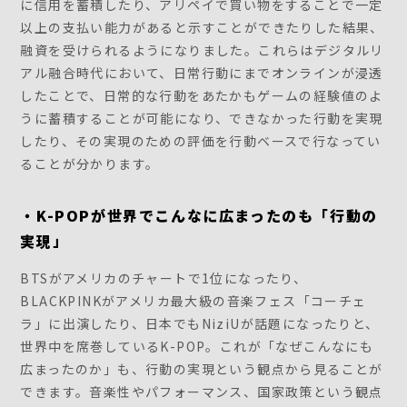
に信用を蓄積したり、アリペイで買い物をすることで一定
以上の支払い能力があると示すことができたりした結果、
融資を受けられるようになりました。これらはデジタルリ
アル融合時代において、日常行動にまでオンラインが浸透
したことで、日常的な行動をあたかもゲームの経験値のよ
うに蓄積することが可能になり、できなかった行動を実現
したり、その実現のための評価を行動ベースで行なってい
ることが分かります。
・K-POPが世界でこんなに広まったのも「行動の
実現」
BTSがアメリカのチャートで1位になったり、
BLACKPINKがアメリカ最大級の音楽フェス「コーチェ
ラ」に出演したり、日本でもNiziUが話題になったりと、
世界中を席巻しているK-POP。これが「なぜこんなにも
広まったのか」も、行動の実現という観点から見ることが
できます。音楽性やパフォーマンス、国家政策という観点