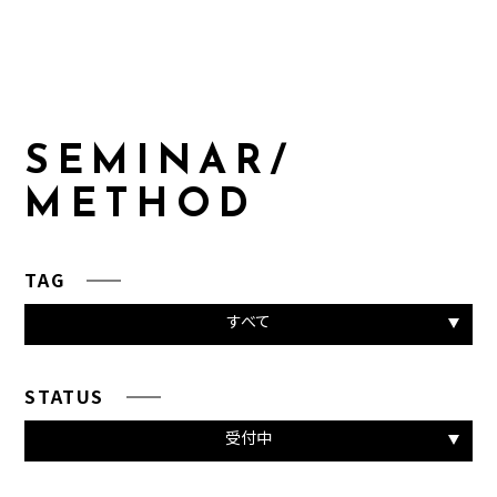
S
E
M
I
N
A
R
/
M
E
T
H
O
D
TAG
すべて
STATUS
受付中