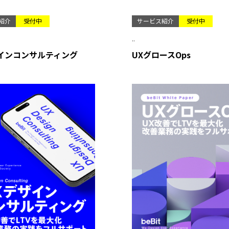
紹介
受付中
サービス紹介
受付中
..
インコンサルティング
UXグロースOps