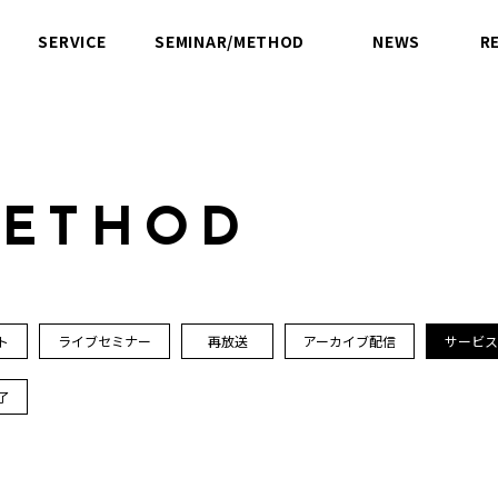
SERVICE
SEMINAR/METHOD
NEWS
R
サービス
セミナー／方法論
ニュース
M
E
T
H
O
D
ト
ライブセミナー
再放送
アーカイブ配信
サービ
了