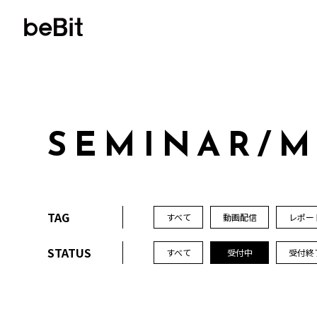
S
E
M
I
N
A
R
/
TAG
すべて
動画配信
レポー
STATUS
すべて
受付中
受付終