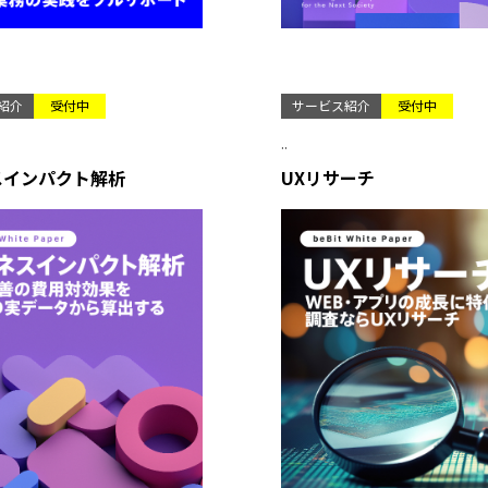
紹介
受付中
サービス紹介
受付中
..
スインパクト解析
UXリサーチ