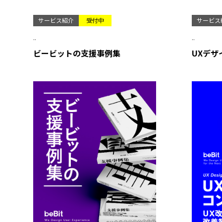
サービス紹介
受付中
サービス
..
..
ビービットの支援事例集
UXデザ