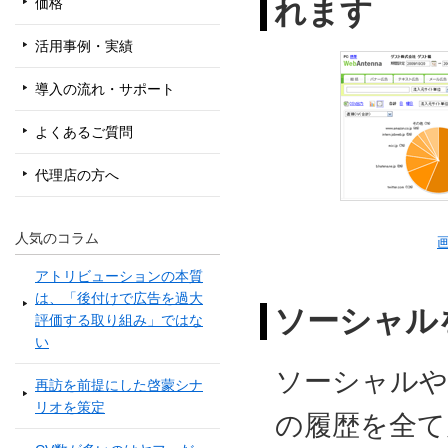
れます
価格
活用事例・実績
導入の流れ・サポート
よくあるご質問
代理店の方へ
人気のコラム
アトリビューションの本質
は、「後付けで広告を過大
ソーシャル
評価する取り組み」ではな
い
ソーシャルや
再訪を前提にした啓蒙シナ
リオを策定
の履歴を全て