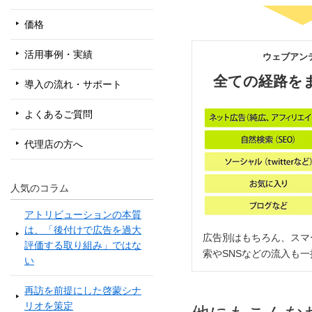
価格
活用事例・実績
ウェブアン
全ての経路を
導入の流れ・サポート
よくあるご質問
代理店の方へ
人気のコラム
アトリビューションの本質
は、「後付けで広告を過大
広告別はもちろん、スマ
評価する取り組み」ではな
索やSNSなどの流入も
い
再訪を前提にした啓蒙シナ
リオを策定