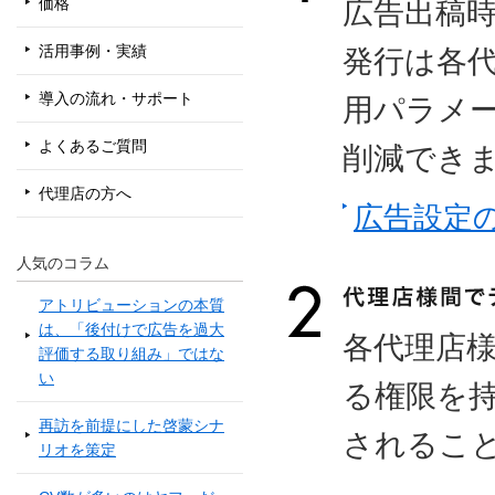
価格
広告出稿
活用事例・実績
発行は各
導入の流れ・サポート
用パラメ
よくあるご質問
削減でき
代理店の方へ
広告設定
人気のコラム
アトリビューションの本質
は、「後付けで広告を過大
各代理店
評価する取り組み」ではな
い
る権限を
再訪を前提にした啓蒙シナ
されるこ
リオを策定