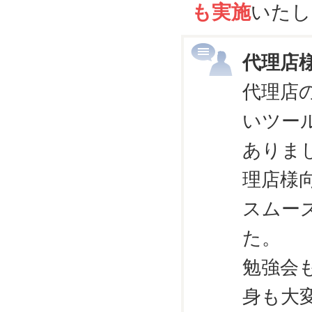
も実施
いたし
代理店
代理店
いツー
ありま
理店様
スムー
た。
勉強会
身も大