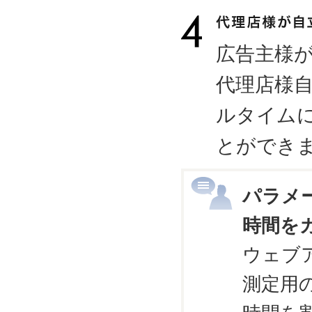
広告主様
代理店様
ルタイム
とができ
パラメ
時間を
ウェブ
測定用