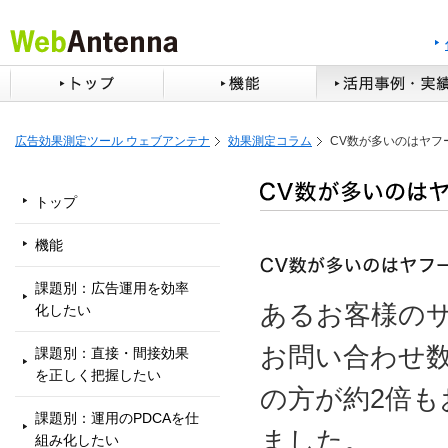
広告効果測定ツール ウェブアンテナ
効果測定コラム
CV数が多いのはヤフ
トップ
機能
課題別：広告運用を効率
あるお客様の
化したい
お問い合わせ
課題別：直接・間接効果
を正しく把握したい
の方が約2倍
課題別：運用のPDCAを仕
ました。
組み化したい