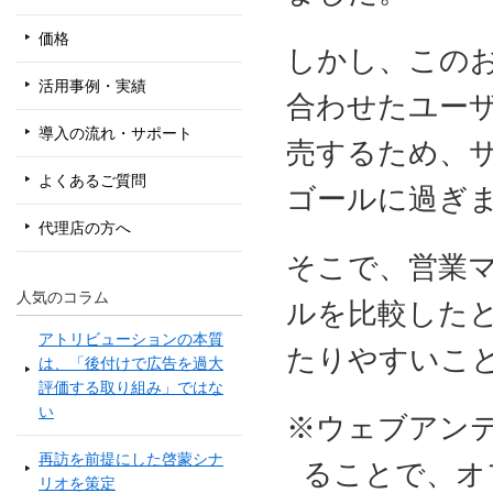
価格
しかし、この
活用事例・実績
合わせたユー
導入の流れ・サポート
売するため、
よくあるご質問
ゴールに過ぎ
代理店の方へ
そこで、営業
人気のコラム
ルを比較した
アトリビューションの本質
たりやすいこ
は、「後付けで広告を過大
評価する取り組み」ではな
い
※ウェブアン
再訪を前提にした啓蒙シナ
ることで、オ
リオを策定