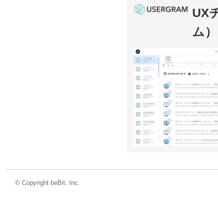
UX
ム）
©
Copyright beBit, Inc.