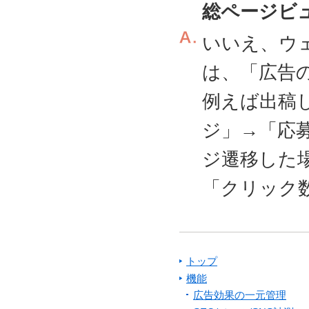
総ページビ
いいえ、ウ
は、「広告
例えば出稿
ジ」→「応
ジ遷移した
「クリック
トップ
機能
広告効果の一元管理