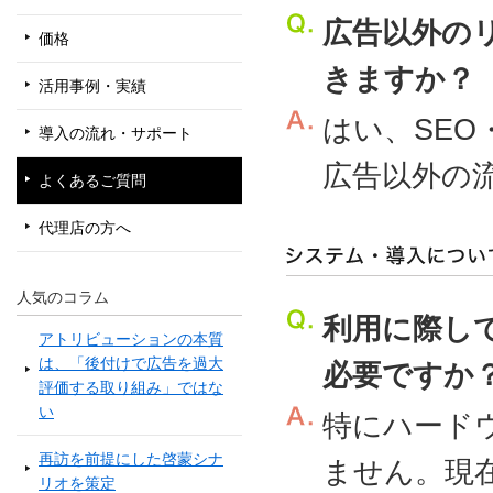
広告以外の
価格
きますか？
活用事例・実績
はい、SE
導入の流れ・サポート
広告以外の
よくあるご質問
代理店の方へ
人気のコラム
利用に際し
アトリビューションの本質
は、「後付けで広告を過大
必要ですか
評価する取り組み」ではな
い
特にハード
再訪を前提にした啓蒙シナ
ません。現在お使
リオを策定