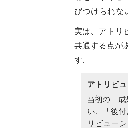
びつけられな
実は、アトリ
共通する点が
す。
アトリビュ
当初の「成
い、「後付
リビューシ