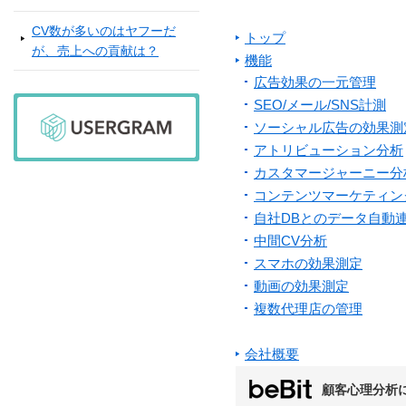
CV数が多いのはヤフーだ
トップ
が、売上への貢献は？
機能
広告効果の一元管理
SEO/メール/SNS計測
ソーシャル広告の効果測
アトリビューション分析
カスタマージャーニー分
コンテンツマーケティン
自社DBとのデータ自動
中間CV分析
スマホの効果測定
動画の効果測定
複数代理店の管理
会社概要
顧客心理分析