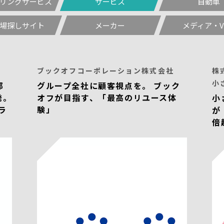
リングサービス
サービス
自動車
場探しサイト
メーカー
メディア・V
ブックオフコーポレーション株式会社
株
小
部
グループ全社に顧客視点を。 ブック
発。
オフが目指す、「最高のリユース体
小
ラ
験」
が
倍