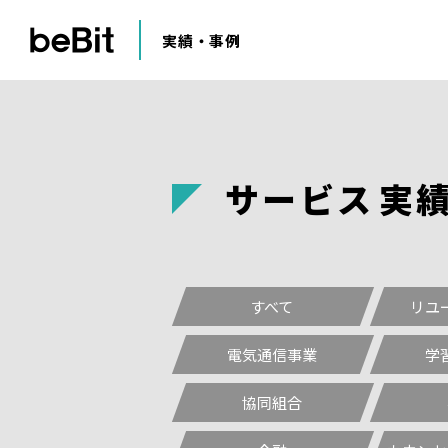
実績・事例
サービス
実
すべて
リユ
電気通信事業
学
協同組合