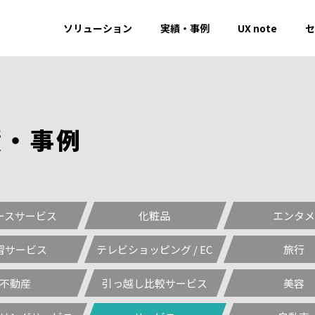
ソリューション
実績・事例
UX note
セ
績
・
事
例
ースサービス
化粧品
エンタメ
習サービス
テレビショッピング / EC
旅行
不動産
引っ越し比較サービス
美容