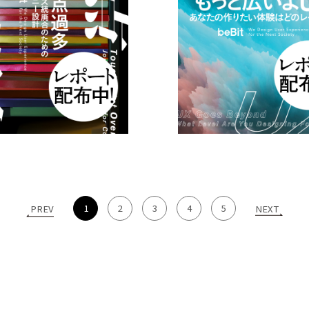
1
2
3
4
5
PREV
NEXT