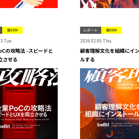
受付中
レポート
受付中
3 Tue.
2026.02.05 Thu.
oCの攻略法 -スピードと
顧客理解文化を組織にイ
立させる
ルする