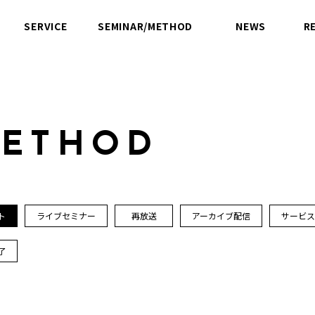
SERVICE
SEMINAR/METHOD
NEWS
R
サービス
セミナー／方法論
ニュース
M
E
T
H
O
D
ト
ライブセミナー
再放送
アーカイブ配信
サービ
了