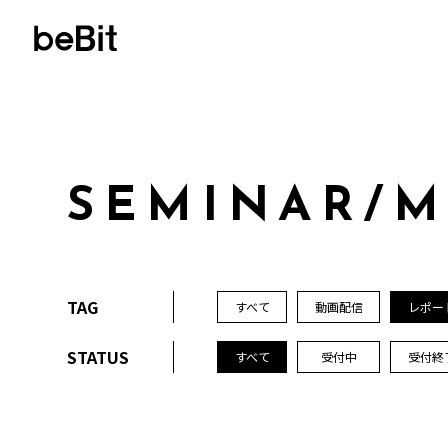
S
E
M
I
N
A
R
/
TAG
すべて
動画配信
レポー
STATUS
すべて
受付中
受付終