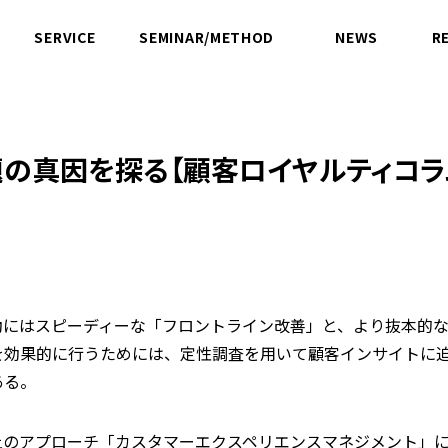
SERVICE
SEMINAR/METHOD
NEWS
R
サービス
セミナー／方法論
ニュース
の真因を探る【顧客ロイヤルティコラム
動にはスピーディーな「フロントライン改善」と、より抜本的
を効果的に行うためには、定性調査を用いて顧客インサイトに
ある。
上のアプローチ「カスタマーエクスペリエンスマネジメント」