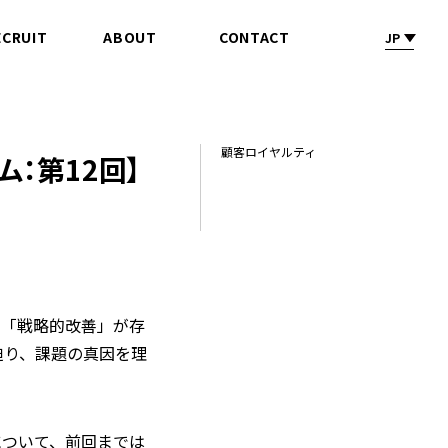
ECRUIT
ABOUT
CONTACT
JP
採 用
会社情報
お問合せ
顧客ロイヤルティ
：第12回】
な「戦略的改善」が存
迫り、課題の真因を理
について、前回までは