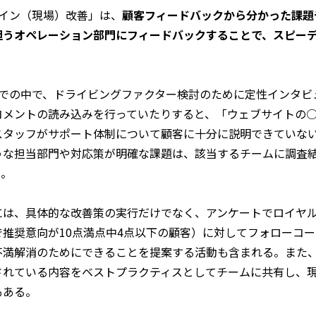
ライン（現場）改善」は、
顧客フィードバックから分かった課題
担うオペレーション部門にフィードバックすることで、スピー
までの中で、ドライビングファクター検討のために定性インタビ
コメントの読み込みを行っていたりすると、「ウェブサイトの
スタッフがサポート体制について顧客に十分に説明できていな
うな担当部門や対応策が明確な課題は、該当するチームに調査
う。
には、具体的な改善策の実行だけでなく、アンケートでロイヤ
で推奨意向が10点満点中4点以下の顧客）に対してフォローコ
不満解消のためにできることを提案する活動も含まれる。また
されている内容をベストプラクティスとしてチームに共有し、
もある。