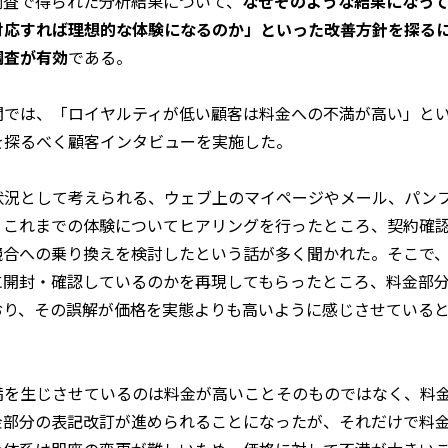
調査で得られた分析結果について、
なぜそのような結果になっ
対応すれば理想的な体験になるのか」といった改善方針を探る
調査が有効
である。
関では、「ロイヤルティが低い顧客は料金への不満が高い」と
を探るべく顧客インタビューを実施した。
状況として考えられる、ウェブ上のマイページやメール、パン
、これまでの体験についてヒアリングを行ったところ、契約確
競合への乗り換えを検討したという話が多く聞かれた。そこで
に開封・確認しているのかを再現してもらったところ、料金部
おり、その誤解が価格を実態よりも高いように感じさせている
満を生じさせているのは料金が高いことそのものではなく、料
金部分の表記改訂が進められることになったが、それだけで料