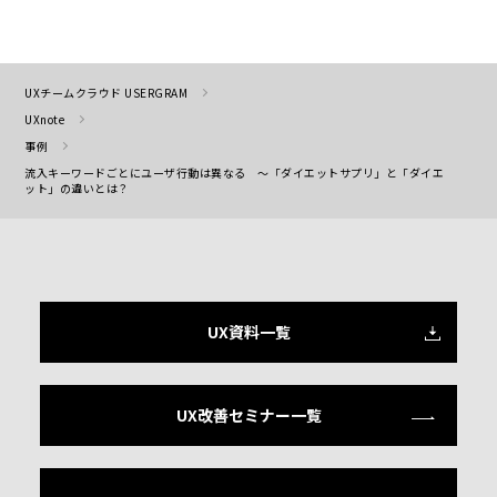
UXチームクラウド USERGRAM
UXnote
事例
流入キーワードごとにユーザ行動は異なる ～「ダイエットサプリ」と「ダイエ
ット」の違いとは？
UX資料一覧
UX改善セミナー一覧