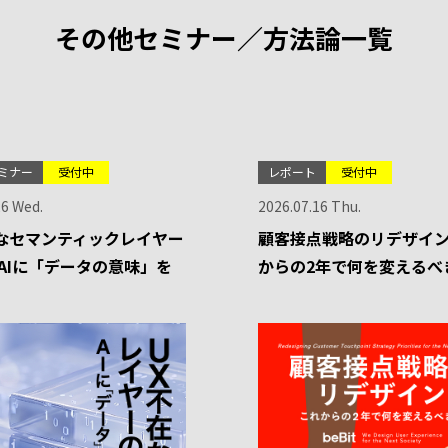
その他セミナー／方法論一覧
ミナー
受付中
レポート
受付中
26 Wed.
2026.07.16 Thu.
なセマンティックレイヤー
顧客接点戦略のリデザイン
-AIに「データの意味」を
からの2年で何を変えるべ