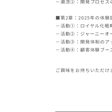
－潮流②：開発プロセス
■第2章：2025年の体
－活動①：ロイヤル化戦
－活動②：ジャーニーオ
－活動③：開発体制のア
－活動④：顧客体験ブー
ご興味をお持ちいただけ