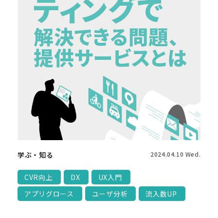
学ぶ・知る
2024.04.10 Wed.
CVR向上
DX
UX入門
アプリグロース
ユーザ分析
流入数UP