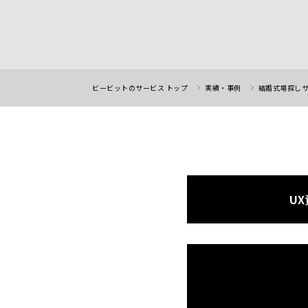
ビービットのサービス トップ
実績・事例
結婚式場探しサ
U