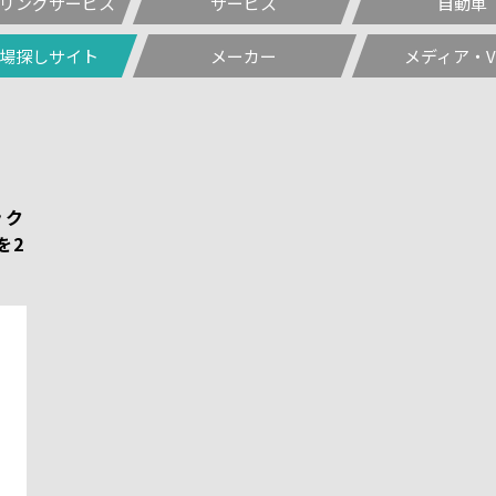
リングサービス
サービス
自動車
場探しサイト
メーカー
メディア・V
ック
を2