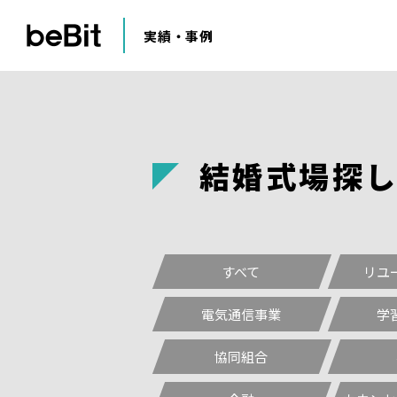
実績・事例
結婚式場探
すべて
リユ
電気通信事業
学
協同組合