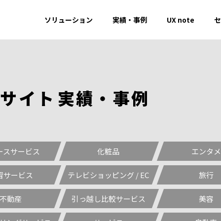
ソリューション
実績・事例
UX note
セ
しサイト
実
績
・
事
例
ースサービス
化粧品
エンタメ
習サービス
テレビショッピング / EC
旅行
不動産
引っ越し比較サービス
美容