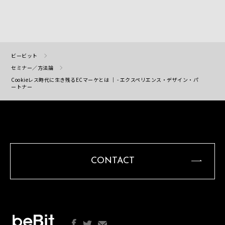
ビービット
セミナー／方法論
Cookieレス時代に生き残るECマーケとは ｜ - エクスペリエンス・デザイン・パ
ートナー
CONTACT