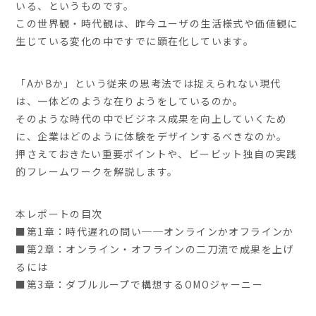
いる、というものです。
この世界観・時代観は、昨今ユーザの生活様式や価値観に
生じている変化の中ですでに顕在化しています。
「AかBか」という従来の思考法では捉えられない現代
は、一体どのような在りようをしているのか。
そのような時代の中でビジネス成果を向上していくため
に、企業はどのように体験をデザインするべきなのか。
押さえておきたい重要ポイントや、ビービット独自の実践
的フレームワークを解説します。
本レポートの目次
■第1章：時代遅れの問い──オンラインかオフラインか
■第2章：オンライン・オフラインの二刀流で成果を上げ
るには
■第3章：ダブルループで構想するOMOジャーニー