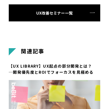
UX改善セミナー一覧
関
連
記
事
【UX LIBRARY】UX起点の部分開発とは？
─開発優先度とROIでフォーカスを見極める