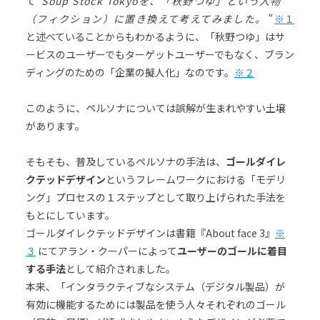
て
"Soup Stock Tokyoを、「秋野つゆ」という人物
（フィクション）に置き換えて考えてみました。"
※１
と述べていることからもわかるように、「秋野つゆ」はサ
ービスのユーザーでもターゲットユーザーでもなく、ブラン
ディングのための「企業の擬人化」なのです。
※２
このように、ペルソナについては誤解が生まれやすい土壌
があります。
そもそも、普及しているペルソナの手法は、
ゴールダイレ
クテッドデザイン
というフレームワークにおける「モデリ
ング」プロセスの１ステップとして取り上げられた手法を
もとにしています。
ゴールダイレクテッドデザインは書籍『About face 3』
※
３
にてアラン・クーパーによって
ユーザーのゴールに着目
する手法
として紹介されました。
本来、「インタラクティブなシステム（デジタル製品）が
有効に機能するためには製品を使う人々それぞれのゴール