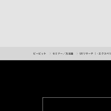
ビービット
セミナー／方法論
UXリサーチ ｜ - エク