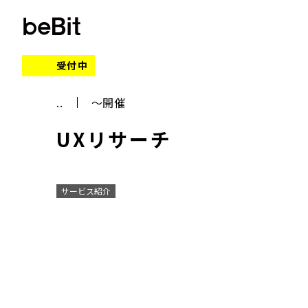
受付中
..
～開催
UXリサーチ
サービス紹介