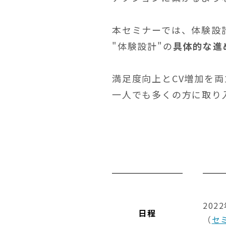
本セミナーでは、体験設計
"体験設計"の
具体的な進
満足度向上とCV増加を両
一人でも多くの方に取り
202
日程
（
セ