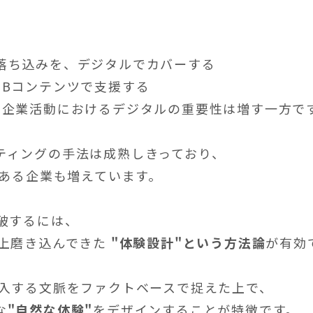
落ち込みを、デジタルでカバーする
EBコンテンツで支援する
、企業活動におけるデジタルの重要性は増す一方で
ティングの手法は成熟しきっており、
ある企業も増えています。
破するには、
以上磨き込んできた
"体験設計"という方法論
が有効
流入する文脈をファクトベースで捉えた上で、
な
"自然な体験"
をデザインすることが特徴です。