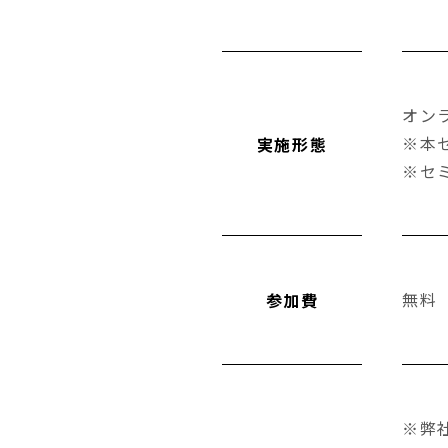
オン
※本
実施形態
※セ
無料
参加費
※弊