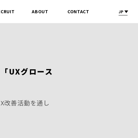
ECRUIT
ABOUT
CONTACT
JP
採 用
会社情報
お問合せ
「UXグロース
のUX改善活動を通し