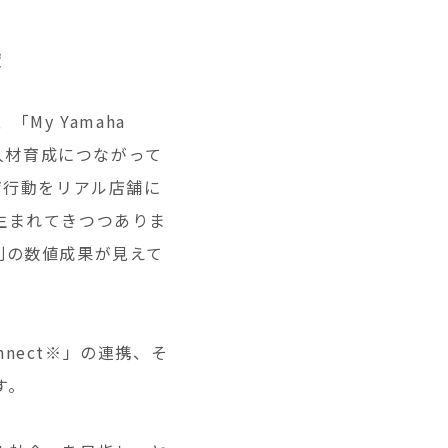
献
My Yamaha
人材育成につながって
ーザ行動をリアル店舗に
生まれてきつつありま
別の数値成果が見えて
Connect※」の連携、そ
す。