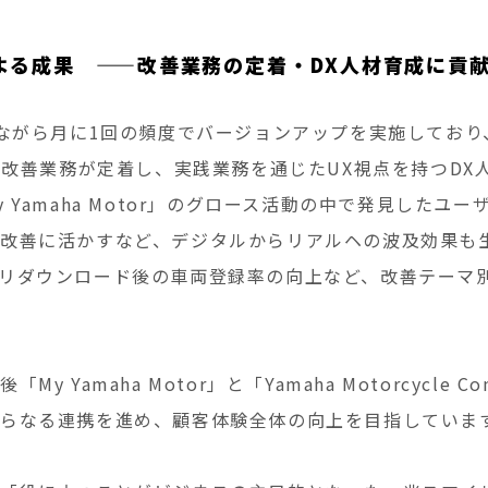
よる成果 ——改善業務の定着・DX人材育成に貢
ながら月に1回の頻度でバージョンアップを実施しており、「
にて改善業務が定着し、実践業務を通じたUX視点を持つDX
 Yamaha Motor」のグロース活動の中で発見したユ
改善に活かすなど、デジタルからリアルヘの波及効果も
リダウンロード後の車両登録率の向上など、改善テーマ
y Yamaha Motor」と「Yamaha Motorcycle 
らなる連携を進め、顧客体験全体の向上を目指していま