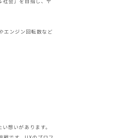
ル社会」を目指し、ヤ
行距離やエンジン回転数など
たい想いがあります。
の挑戦です。UXのプロフ