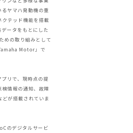
マリンなど多様な事業
いるヤマハ発動機の重
ネクテッド機能を搭載
集データをもとにした
のための取り組みとして
aha Motor」で
るアプリで、現時点の提
点検情報の通知、故障
などが搭載されていま
toCのデジタルサービ