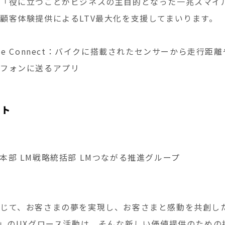
「役に立つことがビジネスの主目的となった一兆スマイ
顧客体験提供によるLTV最大化を支援してまいります。
rcycle Connect：バイクに搭載されたセンサーから走
トフォンに送るアプリ
ント
本部 LM戦略統括部 LMつながる推進グループ
じて、お客さまの夢を実現し、お客さまと感動を共創し
Motor」のUXグロース活動は、そんな新しい価値提供のため