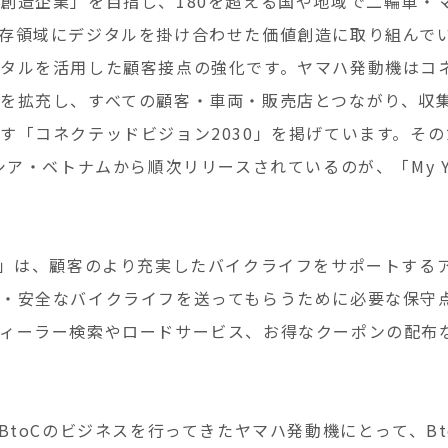
創造企業」を目指し、180を超える国や地域で二輪車・
存領域にデジタルを掛け合わせた価値創造に取り組んで
タルを活用した顧客接点の強化です。ヤマハ発動機はコ
を拡充し、すべての顧客・車両・販売店とつながり、収
す「コネクテッドビジョン2030」を掲げています。そ
シア・ベトナムから順次リリースされているのが、「My Yam
Motor」は、顧客のより充実したバイクライフをサポートす
・安全なバイクライフを送ってもらうために必要な保守
ィーラー検索やロードサービス、お得なクーポンの配布
oBtoCのビジネスを行ってきたヤマハ発動機にとって、B