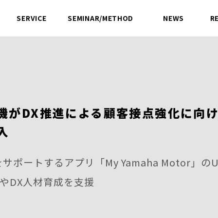
SERVICE
SEMINAR/METHOD
NEWS
R
サービス
セミナー／方法論
ニュース
機がDX推進による顧客接点強化に向け
入
ポートするアプリ「My Yamaha Motor」
化やDX人材育成を支援