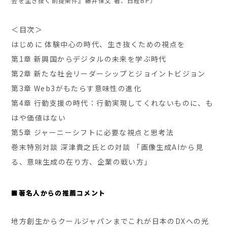
会を生き抜く前提条件』藤井保文 著、日経BP）
＜目次＞
はじめに 体験中心の時代、生き抜くための視点を
第1章 新興国からデジタルの未来を学ぶ時代
第2章 新たな社会リーダーシップとジョイントビジョン
第3章 Web3がもたらす意味性の進化
第4章 行動支援の時代：行動実現してくれないものに、も
はや価値はない
第5章 ジャーニーシフトに必要な視点と思考法
巻末特別対談 深津貴之氏との対談 「画像生成AIから見
る、意味生成の在り方、企業の戦い方」
■著名人からの推薦コメント
地方創生からクールジャパンまでこれが日本のDXへの光