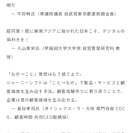
明だ
ー 平将明氏（衆議院議員 自民党東京都連政調会長）
超同意！既に東南アジアに抜かれた日本こそ、デジタルの
両利きを！
ー 入山章栄氏（早稲田大学大学院 経営管理研究科 教
授）
「もの→こと」発想はもう捨てよう。
ジャーニーシフトは「こと→もの」で製品・サービスと顧
客価値を生み出す手法。顧客体験作りに寄り添うことで、
企業は真の顧客価値を生み出せる。
ー 奥谷孝司氏（オイシックス・ラ・大地 専門役員 COC
O、顧客時間 共同CEO取締役）