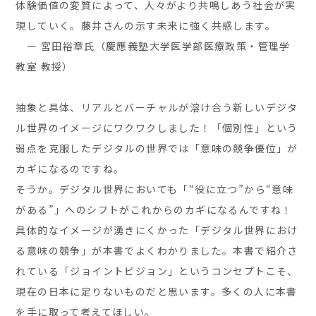
体験価値の変質によって、人々がより共鳴しあう社会が実
現していく。藤井さんの示す未来に強く共感します。
ー 宮田裕章氏（慶應義塾大学医学部医療政策・管理学
教室 教授）
抽象と具体、リアルとバーチャルが溶け合う新しいデジタ
ル世界のイメージにワクワクしました！「個別性」という
弱点を克服したデジタルの世界では「意味の競争優位」が
カギになるのですね。
そうか。デジタル世界においても「“役に立つ”から“意味
がある”」へのシフトがこれからのカギになるんですね！
具体的なイメージが湧きにくかった「デジタル世界におけ
る意味の競争」が本書でよくわかりました。本書で紹介さ
れている「ジョイントビジョン」というコンセプトこそ、
現在の日本に足りないものだと思います。多くの人に本書
を手に取って考えてほしい。