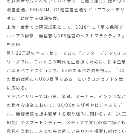
の経営者や政府へのアドバイザリーに取り組む。政府の有
識者会議、FIN/SUM、G1経営者会議など「アフターデジ
タル」に関する講演多数。
上海・台北での研究成果として、2018年に『平安保険グ
ループの衝撃 - 顧客志向NPS経営のベストプラクティス』
を監修。
累計22万部のベストセラーである『アフターデジタル』シ
リーズでは、これからの時代を生き抜くために、日本企業
が取るべきアクションや、DXのあるべき姿を提示。「DX
の目的は新たなUXの提供である」というコンセプトを世
に広める。
アドバイザリーでは小売、金融、メーカー、インフラなど
の様々な企業において、UX/DXから経営やビジネスモデ
ル、顧客価値を抜本変革する取り組みに関わる。AI（人工
知能）やスマートシティー、メディアや文化の専門家とも
意見を交わし、人と社会の新しい在り方を模索し続けてい