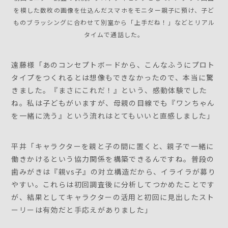
を模した数枚の画像を仕込んだスマホをモニター親子に預け、子ど
ものブラッシングに合わせて別室から「上手だね！」などとリアル
タイムで通話した。
遠藤様「あのコンセプトボードから、こんなふうにプロト
タイプをつくれるとは想像もできなかったので、本当に驚
きました。『まさにこれだ！』という、感動体験でした
ね。私は子どもがいますが、母親の目線でも『ワンちゃん
を一緒に洗う』という流れはとてもいいと直感しました」
平井「キャラクターを親と子の間に置くと、親子で一緒に
働きかけるという協力関係を構築できるんですね。普段の
歯みがきは『親vs子』の対立構造だから、イライラが募り
やすい。これらは初回調査後に分析してつかめたことです
が、結果としてキャラクターの活用と初回に見出したスト
ーリーは有効だと手応えがありました」