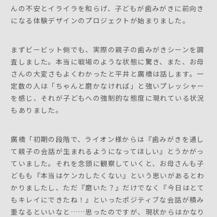
んの不安とイライラを和らげ、子どもが歯みがきに前向き
になる体験デザインのプロジェクトが始まりました。
まずビービット側でも、実際の親子の歯みがきシーンを調
査しました。本当に戦場のような状態に驚き、また、お母
さんの大変さもよくわかったと平井と廣橋は話します。一
定数の人は「ちゃんと磨かなければ」と強いプレッシャー
を感じ、それが子どもへの強制的な態度に現れている状況
もありました。
廣橋「初期の段階で、ライオン様からは『歯みがきを通し
て親子の会話が生まれるようになってほしい』とうかがっ
ていました。それを念頭に観察していくと、お母さんも子
どもも『本当はケンカしたくない』という思いがあるとわ
かりましたし、ただ『磨いた？』だけでなく『今日はとて
もキレイにできたね！』といったポジティブな会話が積み
重なるといいなと……思ったのですが、現状からはかなり