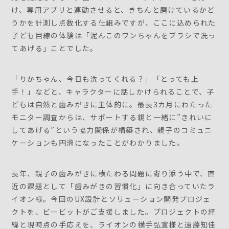
け、専用アプリと連動させると、きちんと磨けているかど
うかを計測し点数化する仕組みですが、ここに込められた
子ども目線の体験は「泥んこのワンちゃんをブラシで洗っ
てあげる」ことでした。
「りかちゃん、今日も洗ってくれる？」「とっても上
手！」などと、キャラクターに話しかけられることで、子
どもは自然と歯みがきに主体的に。最長3カ月にわたった
モニター調査からは、サポートする親と一緒に”きれいに
してあげる”という協力関係が構築され、親子のコミュニ
ケーションも円滑になったことがわかりました。
長年、親子の歯みがきに横たわる問題に寄り添う中で、直
近の課題として「歯みがきの習慣化」に向き合っていたラ
イオン様。今回のUX設計とソリューション開発プロジェ
クトを、ビービットがご支援しました。プロジェクトの経
緯と現時点の手応えを、ライオンの横手弘宣様と遠藤知佳