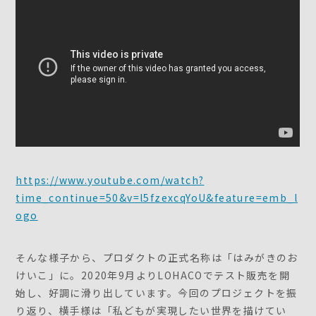
https://www.youtube.com/watch?
time_continue=50&v=l5fzexcqYoU&feature=emb_l
ogo
そんな様子から、プロダクトの正式名称は「はみがきのお
けいこ」に。2020年9月よりLOHACOでテスト販売を開
始し、好調に滑り出しています。今回のプロジェクトを振
り返り、横手様は「私どもが実現したい世界を描けてい