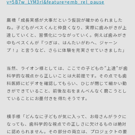
v=5B7w_LYM3rI&feature=emb_rel_pause
廣橋「成長実感が大事だという仮説が確かめられました
ね。子どもがぺスくんと仲良くなり、実際に歯みがきが上
達していくと、習慣化につながっていく。例えば歯みがき
中もぺスくんが『つぎは、はんたいがわへ、ジャーン
プ！』と言うなど、さらに体験を充実させていきました」
当然、ライオン様としては、ここでの子どもの”上達”が歯
科学的な視点から正しいことは大前提です。その点でも歯
科医師にビデオを確認してもらい、ひじが閉じて細かい動
きができていること、前後左右をまんべんなく磨こうとし
ていることにお墨付きを得たそうです。
横手様「どんなに子どもが気に入って、お母さんがラクに
なっても、歯科学的な視点での正しさに欠けるものは絶対
に認められません。その部分の両立は、プロジェクトの要