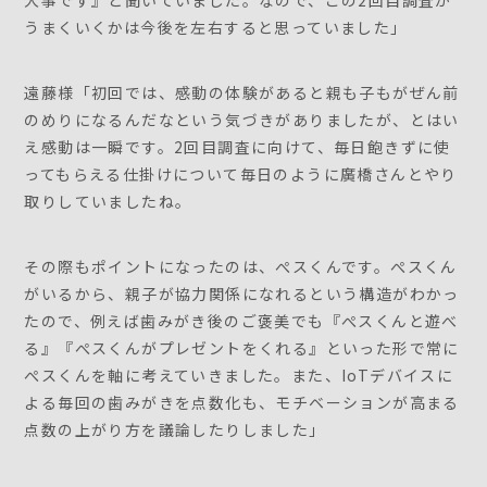
大事です』と聞いていました。なので、この2回目調査が
うまくいくかは今後を左右すると思っていました」
遠藤様「初回では、感動の体験があると親も子もがぜん前
のめりになるんだなという気づきがありましたが、とはい
え感動は一瞬です。2回目調査に向けて、毎日飽きずに使
ってもらえる仕掛けについて毎日のように廣橋さんとやり
取りしていましたね。
その際もポイントになったのは、ぺスくんです。ぺスくん
がいるから、親子が協力関係になれるという構造がわかっ
たので、例えば歯みがき後のご褒美でも『ぺスくんと遊べ
る』『ぺスくんがプレゼントをくれる』といった形で常に
ぺスくんを軸に考えていきました。また、IoTデバイスに
よる毎回の歯みがきを点数化も、モチベーションが高まる
点数の上がり方を議論したりしました」