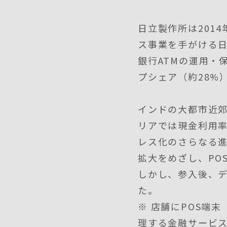
日立製作所は201
ス事業を手がける
銀行ATMの運用・
プシェア（約28%
インドの大都市近
リアでは現金利用率
レス化のさらなる進
拡大をめざし、PO
しかし、参入後、
た。
※ 店舗にPOS端
理する金融サービ