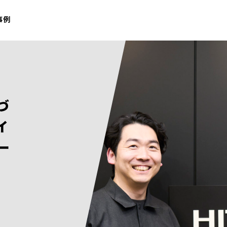
事例
づ
イ
ー