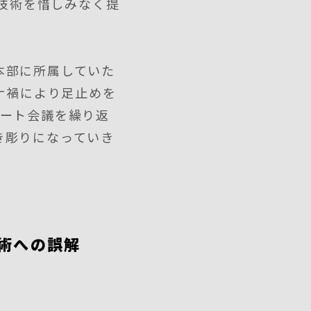
の技術を惜しみなく提
本部に所属していた
ナ禍により足止めを
モート会議を繰り返
き彫りになっていき
術への誤解