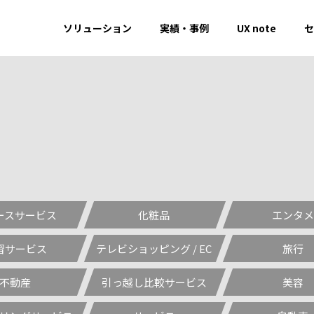
ソリューション
実績・事例
UX note
セ
ースサービス
化粧品
エンタメ
習サービス
テレビショッピング / EC
旅行
不動産
引っ越し比較サービス
美容