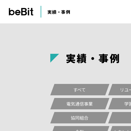
実績・事例
実
績
・
事
例
すべて
リユ
電気通信事業
学
協同組合