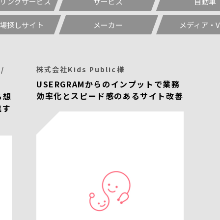
リングサービス
サービス
自動車
場探しサイト
メーカー
メディア・V
/
株式会社Kids Public様
USERGRAMからのインプットで業務
効率化とスピード感のあるサイト改善
る想
進す