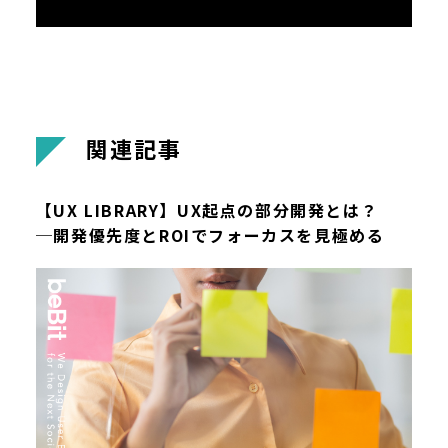
関
連
記
事
【UX LIBRARY】UX起点の部分開発とは？
─開発優先度とROIでフォーカスを見極める