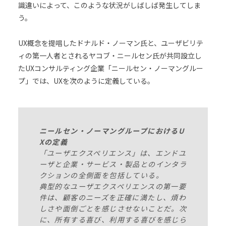
識違いによって、このような状況がしばしば発生してしま
う。
UX概念を提唱したドナルド・ノーマン氏と、ユーザビリテ
ィの第一人者とされるヤコブ・ニールセン氏が共同設立し
たUXコンサルティング企業「ニールセン・ノーマングルー
プ」では、UXを次のように定義している。
ニールセン・ノーマングループにおけるU
Xの定義
「ユーザエクスペリエンス」は、エンドユ
ーザと企業・サービス・製品とのインタラ
クションの全側面を包括している。
典型的なユーザエクスペリエンスの第一要
件は、顧客のニーズを正確に満たし、煩わ
しさや面倒ごとを感じさせないことだ。次
に、所有する喜び、利用する喜びを感じら