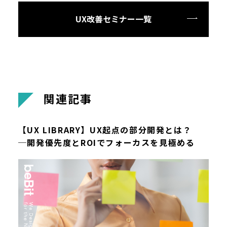
UX改善セミナー一覧
関
連
記
事
【UX LIBRARY】UX起点の部分開発とは？
─開発優先度とROIでフォーカスを見極める