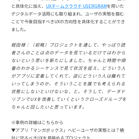
と具体化に加え、
UXチームクラウド USERGRAM
を用いた
デジタルデータ活用にも取り組まれ、ユーザの実態を掴む
ことで今後目指すべきUXの方向性を具体化することができ
ました。
蛭田様：（前略）プロジェクトを通して、やっぱり読
者さんのことは点のデータを見ているだけではわから
ないという思いを新たにしました。ちゃんと時間や順
番のわかるシーケンスで見て状況を捉え、どういう人
がアプリに定着してくれて、逆にどういう人は離れて
いってしまうのか、そういうことを誰でも考えられる
状態にしないといけないな、と。そうして、データド
リブンでUXを改善していくというクローズドループを
ちゃんと回したいと思っています。
※事例の詳細はこちらから
▼アプリ「マンガボックス」ヘビーユーザの実態とは？絶
対に守るべきUXを見極めるプロジェクト