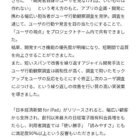
さらに 「開発者自身がユーザを見なければ、いいものは
作れない」 という考え方のもと、アプリの企画・開発に
携わる幅広い担当者がユーザ行動観察調査を見学。調査を
通じて、ユーザの行動や発言を目の当たりにすることで、
「ユーザの視点」をプロジェクトチーム内で共有できまし
た。
結果、開発すべき機能の優先度が明確になり、短期間で品質
を向上させることができました。
また、短いスパンで改善を繰り返すアジャイル開発手法と
ユーザ行動観察調査は親和性が高く、調査で用いたモック
アップをユーザの反応をもとにすぐ修正し次のユーザ調査
にぶつける、という繰り返しの改善を行い質の高い実装案
を導きました。
「日本経済新聞 for iPad」がリリースされると、幅広い顧客
から支持され、創刊以来最大の日経電子版有料会員増をも
たらし、利用者調査では「使い勝手」「読みやすさ」とも
に満足度90%以上という反響もいただきました。