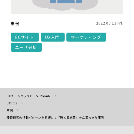
事例
2022.03.11 Fri.
ECサイト
UX入門
マーケティング
ユーザ分析
UXチームクラウド USERGRAM
UXnote
事例
優良顧客の行動パターンを把握して「勝てる施策」を立案できた事例