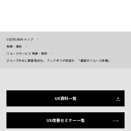
USERGRAM トップ
実績・事例
リユースサービス 実績・事例
グループ全社に顧客視点を。 ブックオフが目指す、「最高のリユース体験」
UX資料一覧
UX改善セミナー一覧