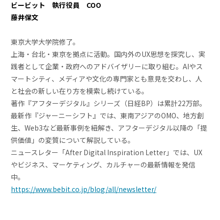
ビービット 執行役員 COO
藤井保文
東京大学大学院修了。
上海・台北・東京を拠点に活動。国内外のUX思想を探究し、実
践者として企業・政府へのアドバイザリーに取り組む。AIやス
マートシティ、メディアや文化の専門家とも意見を交わし、人
と社会の新しい在り方を模索し続けている。
著作『アフターデジタル』シリーズ（日経BP）は累計22万部。
最新作『ジャーニーシフト』では、東南アジアのOMO、地方創
生、Web3など最新事例を紐解き、アフターデジタル以降の「提
供価値」の変質について解説している。
ニュースレター「After Digital Inspiration Letter」では、UX
やビジネス、マーケティング、カルチャーの最新情報を発信
中。
https://www.bebit.co.jp/blog/all/newsletter/