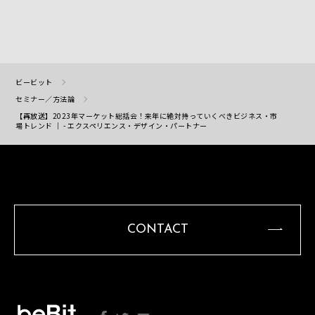
ビービット
セミナー／方法論
【再放送】2023年マーケット総括会！来年に絶対持っていくべきビジネス・市
場トレンド ｜ - エクスペリエンス・デザイン・パートナー
CONTACT