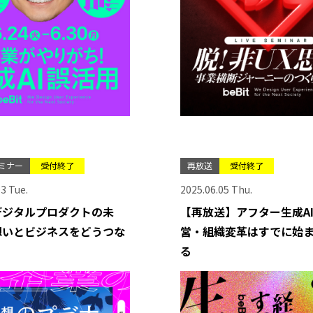
ミナー
受付終了
再放送
受付終了
3 Tue.
2025.06.05 Thu.
デジタルプロダクトの未
【再放送】アフター生成A
想いとビジネスをどうつな
営・組織変革はすでに始
る