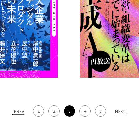
1
2
3
4
5
PREV
NEXT