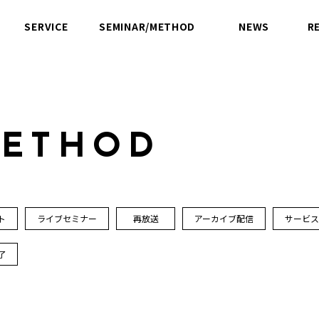
SERVICE
SEMINAR/METHOD
NEWS
R
サービス
セミナー／方法論
ニュース
M
E
T
H
O
D
ト
ライブセミナー
再放送
アーカイブ配信
サービ
了