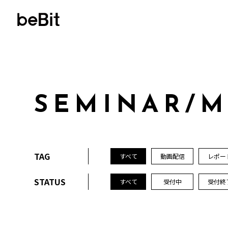
S
E
M
I
N
A
R
/
TAG
すべて
動画配信
レポー
STATUS
すべて
受付中
受付終