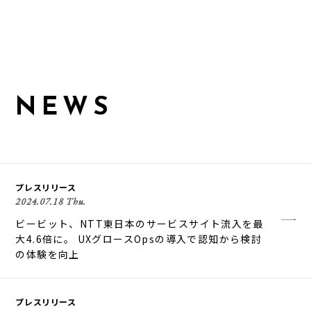
N
E
W
S
プレスリリース
2024.07.18 Thu.
ビービット、NTT東日本のサービスサイト流入を最
大4.6倍に。 UXグロースOpsの導入で認知から検討
の体験を向上
プレスリリース